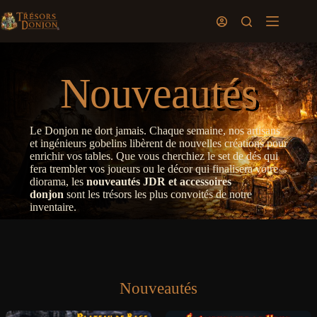
Passer
au
Panier
contenu
d’achat
Nouveautés
Le Donjon ne dort jamais. Chaque semaine, nos artisans
et ingénieurs gobelins libèrent de nouvelles créations pour
enrichir vos tables. Que vous cherchiez le set de dés qui
fera trembler vos joueurs ou le décor qui finalisera votre
diorama, les
nouveautés JDR et accessoires
donjon
sont les trésors les plus convoités de notre
inventaire.
Nouveautés