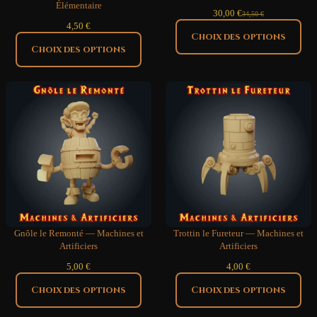
Élémentaire
30,00
€
34,50
€
Le
Le
4,50
€
prix
prix
Choix des options
initial
actuel
Choix des options
était :
est :
34,50 €.
30,00 €.
Gnôle le Remonté — Machines et
Trottin le Fureteur — Machines et
Artificiers
Artificiers
5,00
€
4,00
€
Choix des options
Choix des options