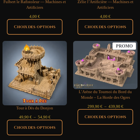
Fulbert le Rafistoleur — Machines et
Zélie l’Artificière — Machines et
Artificiers
Artificiers
4,00
€
4,00
€
Choix des options
Choix des options
PR
PROMO
EN
PR
L’Arène du Tournoi du Bord du
Monde – La Horde des Ogres
Plage
299,90
€
–
439,90
€
Tour à Dés du Donjon
de
prix :
Choix des options
Plage
49,90
€
–
54,90
€
299,90 €
de
à
prix :
Choix des options
439,90 €
49,90 €
à