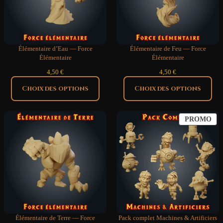
Élémentaire d’Eau — Force
Élémentaire de Feu — Force
Élémentaire
Élémentaire
4,50
€
4,50
€
Choix des options
Choix des options
PR
PROMO
EN
PR
Élémentaire de Terre — Force
Pack complet Machines & Artificiers