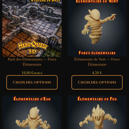
Pack des Élémentaires — Force
Élémentaire de Vent — Force
Élémentaire
Élémentaire
16,00
€
4,50
€
18,00
€
Le
Le
prix
prix
Choix des options
Choix des options
initial
actuel
était :
est :
18,00 €.
16,00 €.