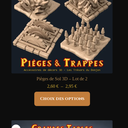
la
page
du
produit
Pièges de Sol 3D – Lot de 2
Plage
2,60
€
–
2,95
€
de
Ce
prix :
Choix des options
produit
2,60 €
a
à
plusieurs
2,95 €
variations.
Les
options