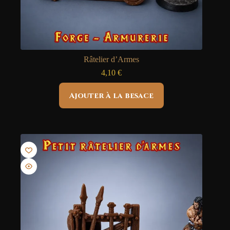
Râtelier d’Armes
4,10
€
Ajouter à la besace