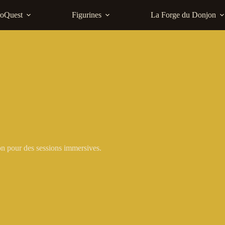
roQuest
Figurines
La Forge du Donjon
on pour des sessions immersives.