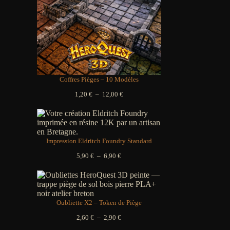
Coffres Pièges – 10 Modèles
Plage
1,20
€
–
12,00
€
de
prix :
1,20 €
à
12,00 €
Impression Eldritch Foundry Standard
Plage
5,90
€
–
6,90
€
de
prix :
5,90 €
à
6,90 €
Oubliette X2 – Token de Piège
Plage
2,60
€
–
2,90
€
de