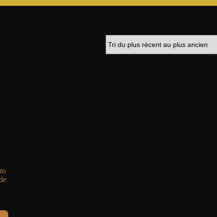
to
de