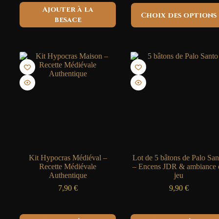
de
prix
prix
Ce
Ajouter à la
prix
initial
actuel
Choix des options
produit
16,
besace
était :
est :
a
à
2,00 €.
0,00 €.
plusieurs
32,
variations.
Les
options
peuvent
être
choisies
sur
la
page
du
produit
Kit Hypocras Médiéval –
Lot de 5 bâtons de Palo San
Recette Médiévale
– Encens JDR & ambiance 
Authentique
jeu
7,90
€
9,90
€