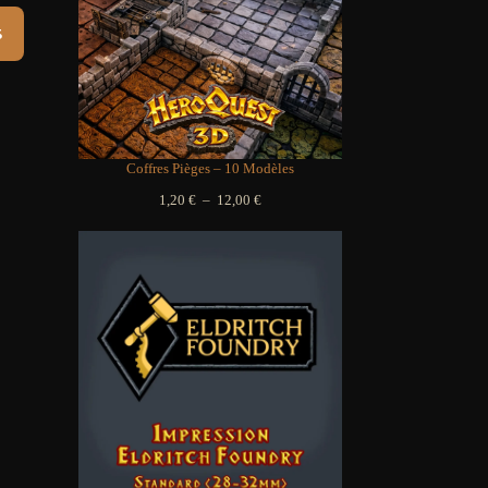
0,00 €
s
00,00 €
Coffres Pièges – 10 Modèles
Plage
1,20
€
–
12,00
€
de
prix :
1,20 €
à
12,00 €