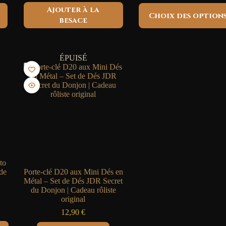
1
Ce
Ajouter à la
 :
à
Choix des option
produit
90 €
1
besace
a
plusieurs
90 €
variations.
Les
ÉPUISÉ
options
peuvent
être
choisies
sur
la
page
du
produit
to
de
Porte-clé D20 aux Mini Dés en
Métal – Set de Dés JDR Secret
du Donjon | Cadeau rôliste
original
12,90
€