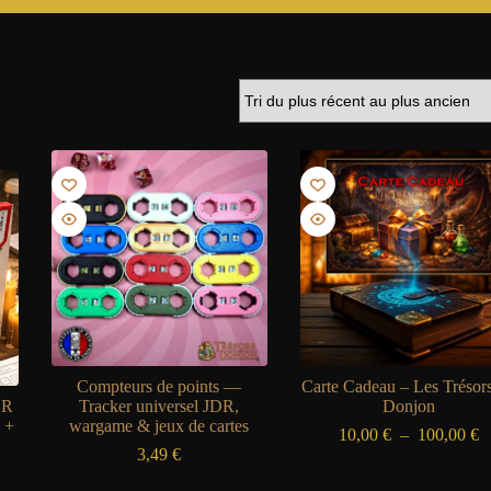
Compteurs de points —
Carte Cadeau – Les Trésor
DR
Tracker universel JDR,
Donjon
 +
wargame & jeux de cartes
P
10,00
€
–
100,00
€
d
3,49
€
ge
pr