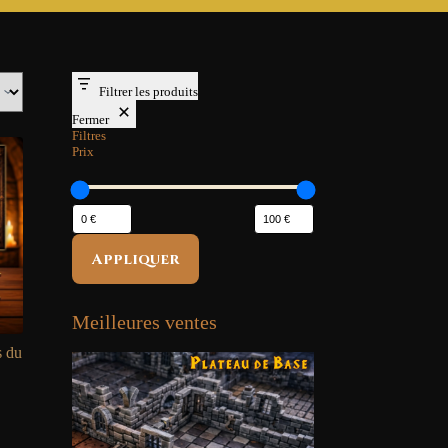
Filtrer les produits
Fermer
Filtres
Prix
Appliquer
Meilleures ventes
s du
lage
e
ix :