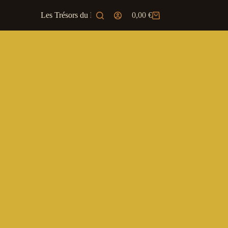
Les Trésors du Marchand
0,00
€
Ambiance & JD
Panier
d’achat