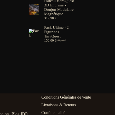
Plateau HeroQuest
3D Imprimé -
Donjon Modulaire
Magnétique
319,90
€
Pack Ultime 42
Figurines
TinyQuest
150,00
€
186,40
€
Le
Le
prix
prix
initial
actuel
était :
est :
186,40 €.
150,00 €.
Conditions Générales de vente
Livraisons & Retours
Confidentialité
onjon | Blog JDR