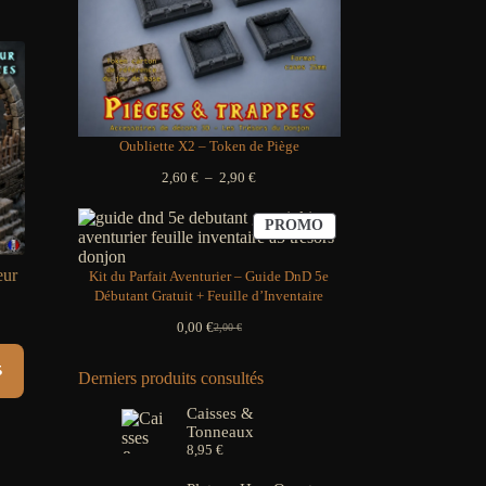
Oubliette X2 – Token de Piège
Plage
2,60
€
–
2,90
€
de
prix :
PRODUIT
PROMO
2,60 €
EN
à
PROMOTION
2,90 €
eur
Kit du Parfait Aventurier – Guide DnD 5e
Débutant Gratuit + Feuille d’Inventaire
age
0,00
€
2,00
€
Le
Le
prix
prix
ix :
s
initial
actuel
Derniers produits consultés
,90 €
était :
est :
2,00 €.
0,00 €.
Caisses &
,50 €
Tonneaux
8,95
€