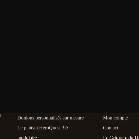
peuvent
peuvent
être
être
choisies
choisies
sur
sur
la
la
page
page
du
du
produit
produit
Donjons personnalisés sur mesure
Mon compte
Le plateau HeroQuest 3D
Contact
modulaire
Le Grimoire du D