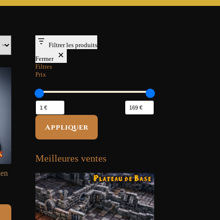
Filtrer les produits
Fermer
Filtres
Prix
Appliquer
Meilleures ventes
ken