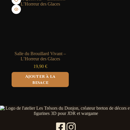
peuvent
peuvent
être
être
choisies
choisies
sur
sur
la
la
page
page
du
du
produit
produit
Salle du Brouillard Vivant –
L’Horreur des Glaces
19,90
€
Ajouter à la
besace