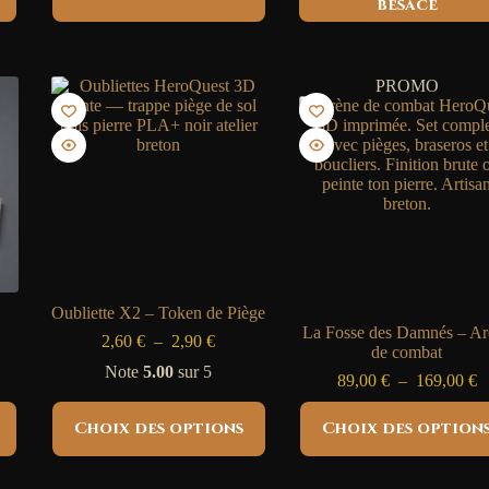
 €
besace
a
plusieurs
 €
variations.
Les
PROMO
options
peuvent
être
choisies
sur
la
page
du
produit
Oubliette X2 – Token de Piège
La Fosse des Damnés – Ar
Plage
2,60
€
–
2,90
€
de combat
e
de
Note
5.00
sur 5
prix :
P
89,00
€
–
169,00
€
:
2,60 €
d
Ce
Ce
 €
à
pr
Choix des options
Choix des option
produit
produit
2,90 €
8
a
a
 €
à
plusieurs
plusieurs
1
variations.
variations.