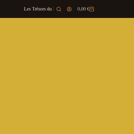
Les Trésors du Marchand
0,00
€
Ambiance & JD
Panier
d’achat