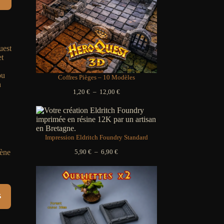
Coffres Pièges – 10 Modèles
Plage
1,20
€
–
12,00
€
de
prix :
1,20 €
à
12,00 €
Impression Eldritch Foundry Standard
Plage
ène
5,90
€
–
6,90
€
de
prix :
lage
5,90 €
e
à
ix :
6,90 €
s
9,00 €
69,00 €