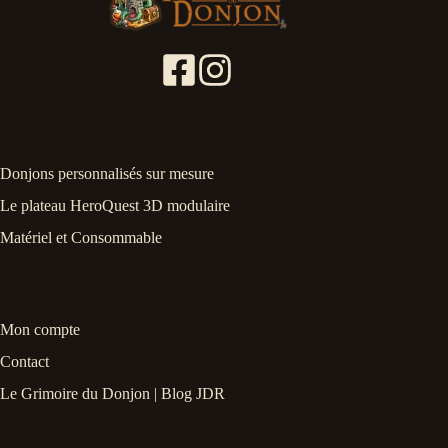
la
page
du
produit
Donjons personnalisés sur mesure
Le plateau HeroQuest 3D modulaire
Matériel et Consommable
Mon compte
Contact
Le Grimoire du Donjon | Blog JDR