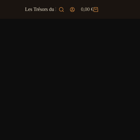
Les Trésors du Marchand
0,00
€
Ambiance & JD
Panier
d’achat