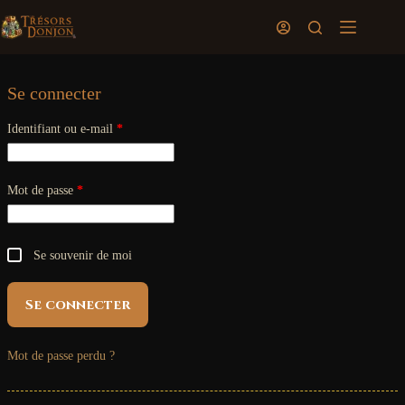
Passer
au
Panier
contenu
d’achat
Se connecter
Obligatoire
Identifiant ou e-mail
*
Obligatoire
Mot de passe
*
Se souvenir de moi
Se connecter
Mot de passe perdu ?