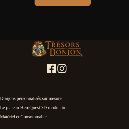
2,90 €
a
plusieurs
variations.
Les
options
peuvent
être
choisies
sur
la
page
du
produit
Donjons personnalisés sur mesure
Le plateau HeroQuest 3D modulaire
Matériel et Consommable