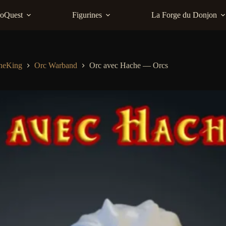
roQuest
Figurines
La Forge du Donjon
neKing
Orc Warband
Orc avec Hache — Orcs