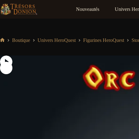
Passer
au
Nouveautés
Univers He
contenu
Boutique
Univers HeroQuest
Figurines HeroQuest
Sto
Accueil