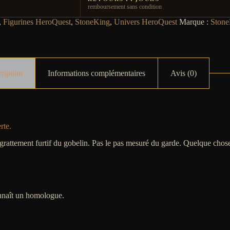
remboursement sans condition
,
Figurines HeroQuest
,
StoneKing
,
Univers HeroQuest
Marque :
Stone
ription
Informations complémentaires
Avis (0)
rte.
rattement furtif du gobelin. Pas le pas mesuré du garde. Quelque chose d
onnaît un homologue.