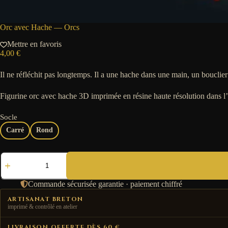
Orc avec Hache — Orcs
Mettre en favoris
4,00
€
Il ne réfléchit pas longtemps. Il a une hache dans une main, un bouclier 
Figurine orc avec hache 3D imprimée en résine haute résolution dans l
Socle
Carré
Rond
quantité
de
Orc
avec
Commande sécurisée garantie · paiement chiffré
Hache
—
ARTISANAT BRETON
Orcs
imprimé & contrôlé en atelier
LIVRAISON OFFERTE DÈS 60 €