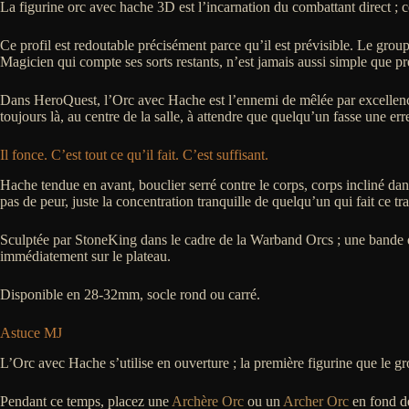
La figurine orc avec hache 3D est l’incarnation du combattant direct ; c
Ce profil est redoutable précisément parce qu’il est prévisible. Le group
Magicien qui compte ses sorts restants, n’est jamais aussi simple que p
Dans HeroQuest, l’Orc avec Hache est l’ennemi de mêlée par excellence. 
toujours là, au centre de la salle, à attendre que quelqu’un fasse une err
Il fonce. C’est tout ce qu’il fait. C’est suffisant.
Hache tendue en avant, bouclier serré contre le corps, corps incliné dans
pas de peur, juste la concentration tranquille de quelqu’un qui fait ce t
Sculptée par StoneKing dans le cadre de la Warband Orcs ; une bande qui
immédiatement sur le plateau.
Disponible en 28-32mm, socle rond ou carré.
Astuce MJ
L’Orc avec Hache s’utilise en ouverture ; la première figurine que le grou
Pendant ce temps, placez une
Archère Orc
ou un
Archer Orc
en fond de