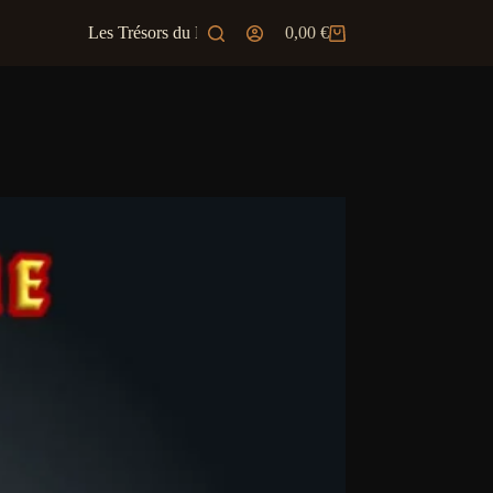
Les Trésors du Marchand
0,00
€
Ambiance & JD
Panier
d’achat