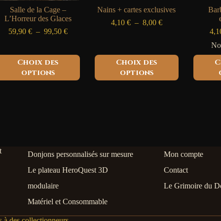
Salle de la Cage –
Nains + cartes exclusives
Barb
L’Horreur des Glaces
Plage
4,10
€
–
8,00
€
Plage
de
59,90
€
–
99,50
€
4,
de
prix :
No
prix :
4,10 €
59,90 €
à
Ce
Ce
Choix des
Choix des
C
à
8,00 €
produit
produit
options
options
99,50 €
a
a
plusieurs
plusieurs
variations.
variations.
Les
Les
options
options
peuvent
peuvent
être
être
choisies
choisies
sur
sur
Donjons personnalisés sur mesure
Mon compte
la
la
page
page
Le plateau HeroQuest 3D
Contact
du
du
produit
produit
modulaire
Le Grimoire du D
Matériel et Consommable
 à des collectionneurs