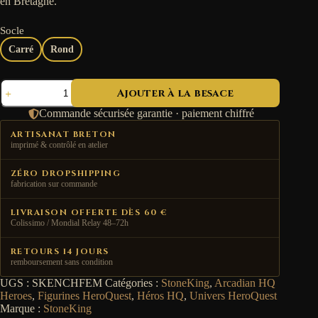
en Bretagne.
Socle
Carré
Rond
quantité
Ajouter à la besace
de
Enchanteresse
Commande sécurisée garantie · paiement chiffré
-
Arcadian
ARTISANAT BRETON
Heroes
imprimé & contrôlé en atelier
ZÉRO DROPSHIPPING
fabrication sur commande
LIVRAISON OFFERTE DÈS 60 €
Colissimo / Mondial Relay 48–72h
RETOURS 14 JOURS
remboursement sans condition
UGS :
SKENCHFEM
Catégories :
StoneKing
,
Arcadian HQ
Heroes
,
Figurines HeroQuest
,
Héros HQ
,
Univers HeroQuest
Marque :
StoneKing