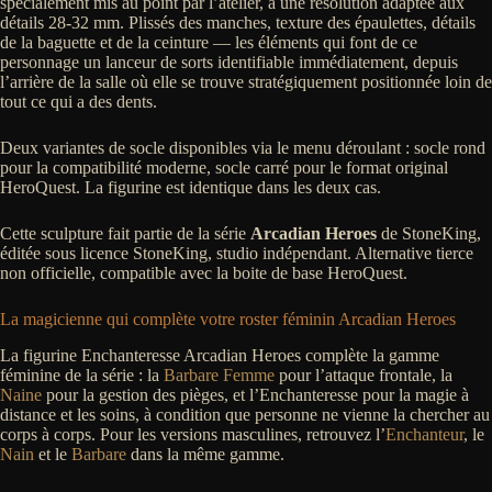
spécialement mis au point par l’atelier, à une résolution adaptée aux
détails 28-32 mm. Plissés des manches, texture des épaulettes, détails
de la baguette et de la ceinture — les éléments qui font de ce
personnage un lanceur de sorts identifiable immédiatement, depuis
l’arrière de la salle où elle se trouve stratégiquement positionnée loin de
tout ce qui a des dents.
Deux variantes de socle disponibles via le menu déroulant : socle rond
pour la compatibilité moderne, socle carré pour le format original
HeroQuest. La figurine est identique dans les deux cas.
Cette sculpture fait partie de la série
Arcadian Heroes
de StoneKing,
éditée sous licence StoneKing, studio indépendant. Alternative tierce
non officielle, compatible avec la boite de base HeroQuest.
La magicienne qui complète votre roster féminin Arcadian Heroes
La figurine Enchanteresse Arcadian Heroes complète la gamme
féminine de la série : la
Barbare Femme
pour l’attaque frontale, la
Naine
pour la gestion des pièges, et l’Enchanteresse pour la magie à
distance et les soins, à condition que personne ne vienne la chercher au
corps à corps. Pour les versions masculines, retrouvez l’
Enchanteur
, le
Nain
et le
Barbare
dans la même gamme.