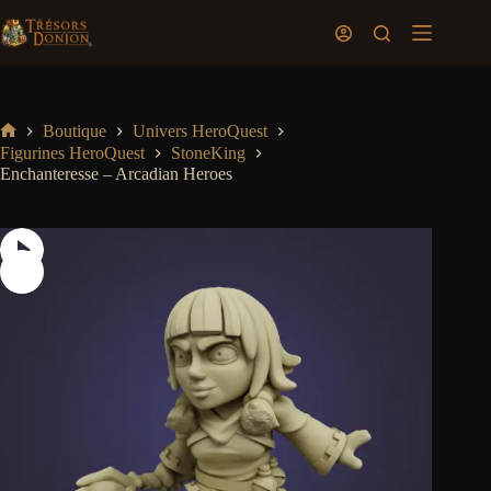
Passer
au
Panier
contenu
d’achat
Boutique
Univers HeroQuest
Accueil
Figurines HeroQuest
StoneKing
Enchanteresse – Arcadian Heroes