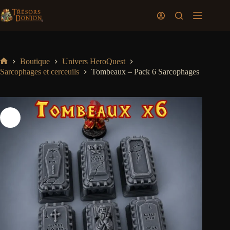
Passer
au
Panier
contenu
d’achat
Boutique
Univers HeroQuest
Accueil
Sarcophages et cerceuils
Tombeaux – Pack 6 Sarcophages