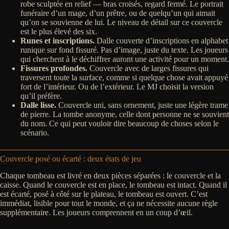
robe sculptée en relief — bras croisés, regard fermé. Le portrait
funéraire d’un mage, d’un prêtre, ou de quelqu’un qui aimait
qu’on se souvienne de lui. Le niveau de détail sur ce couvercle
est le plus élevé des six.
Runes et inscriptions.
Dalle couverte d’inscriptions en alphabet
runique sur fond fissuré. Pas d’image, juste du texte. Les joueurs
qui cherchent à le déchiffrer auront une activité pour un moment.
Fissures profondes.
Couvercle avec de larges fissures qui
traversent toute la surface, comme si quelque chose avait appuyé
fort de l’intérieur. Ou de l’extérieur. Le MJ choisit la version
qu’il préfère.
Dalle lisse.
Couvercle uni, sans ornement, juste une légère trame
de pierre. La tombe anonyme, celle dont personne ne se souvient
du nom. Ce qui peut vouloir dire beaucoup de choses selon le
scénario.
Couvercle posé ou écarté : deux états de jeu
Chaque tombeau est livré en deux pièces séparées : le couvercle et la
caisse. Quand le couvercle est en place, le tombeau est intact. Quand il
est écarté, posé à côté sur le plateau, le tombeau est ouvert. C’est
immédiat, lisible pour tout le monde, et ça ne nécessite aucune règle
supplémentaire. Les joueurs comprennent en un coup d’œil.