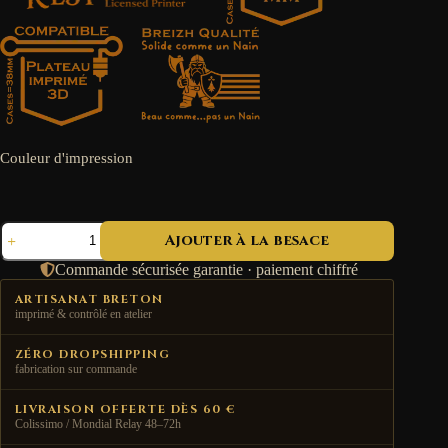
Couleur d'impression
quantité
Ajouter à la besace
de
Tombeaux
Commande sécurisée garantie · paiement chiffré
-
Pack
ARTISANAT BRETON
6
imprimé & contrôlé en atelier
Sarcophages
ZÉRO DROPSHIPPING
fabrication sur commande
LIVRAISON OFFERTE DÈS 60 €
Colissimo / Mondial Relay 48–72h