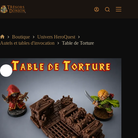
Passer
au
Panier
contenu
d’achat
Boutique
Univers HeroQuest
Accueil
Autels et tables d'invocation
Table de Torture