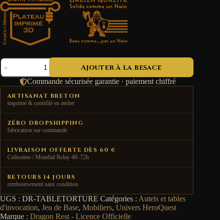
quantité
Ajouter à la besace
de
Table
Commande sécurisée garantie · paiement chiffré
de
Torture
ARTISANAT BRETON
imprimé & contrôlé en atelier
ZÉRO DROPSHIPPING
fabrication sur commande
LIVRAISON OFFERTE DÈS 60 €
Colissimo / Mondial Relay 48–72h
RETOURS 14 JOURS
remboursement sans condition
UGS :
DR-TABLETORTURE
Catégories :
Autels et tables
d'invocation
,
Jeu de Base
,
Mobiliers
,
Univers HeroQuest
Marque :
Dragon Rest - Licence Officielle