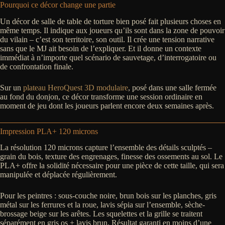
Pourquoi ce décor change une partie
Un décor de salle de table de torture bien posé fait plusieurs choses en
même temps. Il indique aux joueurs qu’ils sont dans la zone de pouvoir
du vilain – c’est son territoire, son outil. Il crée une tension narrative
sans que le MJ ait besoin de l’expliquer. Et il donne un contexte
immédiat à n’importe quel scénario de sauvetage, d’interrogatoire ou
de confrontation finale.
Sur un
plateau HeroQuest 3D modulaire
, posé dans une salle fermée
au fond du donjon, ce décor transforme une session ordinaire en
moment de jeu dont les joueurs parlent encore deux semaines après.
Impression PLA+ 120 microns
La résolution 120 microns capture l’ensemble des détails sculptés –
grain du bois, texture des engrenages, finesse des ossements au sol. Le
PLA+ offre la solidité nécessaire pour une pièce de cette taille, qui sera
manipulée et déplacée régulièrement.
Pour les peintres : sous-couche noire, brun bois sur les planches, gris
métal sur les ferrures et la roue, lavis sépia sur l’ensemble, sèche-
brossage beige sur les arêtes. Les squelettes et la grille se traitent
séparément en gris os + lavis brun. Résultat garanti en moins d’une