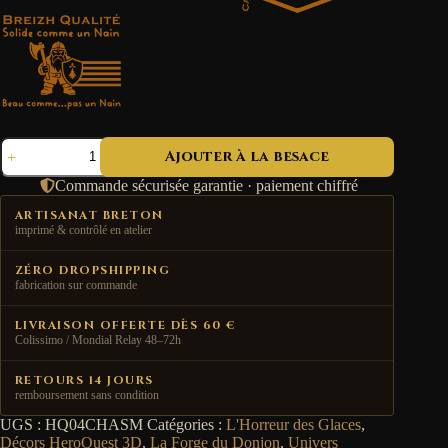
quantité
Ajouter à la besace
de
Salle
Commande sécurisée garantie · paiement chiffré
du
gouffre
ARTISANAT BRETON
sans
imprimé & contrôlé en atelier
fond
-
ZÉRO DROPSHIPPING
L'Horreur
fabrication sur commande
des
Glaces
LIVRAISON OFFERTE DÈS 60 €
Colissimo / Mondial Relay 48–72h
RETOURS 14 JOURS
remboursement sans condition
UGS :
HQ04CHASM
Catégories :
L'Horreur des Glaces
,
Décors HeroQuest 3D
,
La Forge du Donjon
,
Univers