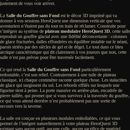
justement de vous voir arriver.
La
Salle du Gouffre sans Fond
est le décor 3D imprimé qui va
donner à vos sessions HeroQuest une dimension verticale que vos
aventuriers n’étaient pas du tout en train de réclamer. Construite pour
s’intégrer au système de
plateau modulaire HeroQuest 3D
, cette salle
reproduit un gouffre glacial avec une fidélité déconcertante : colonnes
de glace fracturées, dalles effondrées en équilibre instable sur le néant,
parois striées par des siècles de gel et de dégel. Le tout dans ce bleu
arctique caractéristique qui dit clairement à vos joueurs que non, cette
salle n’est pas prévue pour être traversée facilement.
Ce qui rend la
Salle du Gouffre sans Fond
particulièrement
redoutable, c’est son relief. Contrairement à une tuile de plateau
classique, ici chaque centimètre raconte quelque chose. Les stalactites
de glace qui surgissent du sol. Les rebords effilés sur lesquels une
figurine tient à peine. La porte massive en arrière-plan, encadrée de
pierre taillée, qui promet que si vous survivez à la traversée du gouffre,
ce qui vous attend derrière n’est probablement pas une sortie de
secours vers la taverne.
La salle est conçue en plusieurs modules emboîtables, ce qui vous
permet de l’intégrer naturellement à votre plateau HeroQuest 3D
existant sans aucun outil, aucune colle, aucun sacrifice de matériel