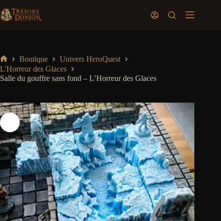
Passer
au
Panier
contenu
d’achat
Boutique
Univers HeroQuest
Accueil
L'Horreur des Glaces
Salle du gouffre sans fond – L’Horreur des Glaces