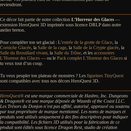
reviendront.
Ce décor fait partie de notre collection
L’Horreur des Glaces
—
extension HeroQuest 3D imprimée sous licence DRLP dans notre
atelier breton.
Pour compléter ton set glacial : L’
entrée de la grotte de Glace
, la
Corniche Glacée
, la
Salle de la cage
, la
Salle de la Crypte glacée
, la
Salle du Brouillard vivant
, la
Salle du Trône
, et les
accessoires
L’Horreur des Glaces
— ou le
Pack complet L’Horreur des Glaces
si
tu veux tout d’un coup.
Tu veux peupler ton plateau de monstres ? Les
figurines TinyQuest
sont compatibles avec tous nos décors HeroQuest 3D.
HeroQuest®
est une marque commerciale de Hasbro, Inc.
Dungeons
& Dragons® est une marque déposée de Wizards of the Coast LLC.
Les Trésors du Donjon n’est pas affilié, autorisé, approuvé ou soutenu
par tout propriétaire de marque mentionné. Les noms de marques et
produits sont utilisés uniquement à des fins descriptives pour indiquer
la compatibilité.
Les fichiers 3D utilisés pour la fabrication de ce
produit sont édités sous licence Dragon Rest, studio de création