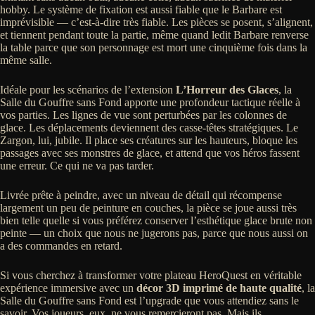
hobby. Le système de fixation est aussi fiable que le Barbare est
imprévisible — c’est-à-dire très fiable. Les pièces se posent, s’alignent,
et tiennent pendant toute la partie, même quand ledit Barbare renverse
la table parce que son personnage est mort une cinquième fois dans la
même salle.
Idéale pour les scénarios de l’extension
L’Horreur des Glaces
, la
Salle du Gouffre sans Fond apporte une profondeur tactique réelle à
vos parties. Les lignes de vue sont perturbées par les colonnes de
glace. Les déplacements deviennent des casse-têtes stratégiques. Le
Zargon, lui, jubile. Il place ses créatures sur les hauteurs, bloque les
passages avec ses monstres de glace, et attend que vos héros fassent
une erreur. Ce qui ne va pas tarder.
Livrée prête à peindre, avec un niveau de détail qui récompense
largement un peu de peinture en couches, la pièce se joue aussi très
bien telle quelle si vous préférez conserver l’esthétique glace brute non
peinte — un choix que nous ne jugerons pas, parce que nous aussi on
a des commandes en retard.
Si vous cherchez à transformer votre plateau HeroQuest en véritable
expérience immersive avec un
décor 3D imprimé de haute qualité
, la
Salle du Gouffre sans Fond est l’upgrade que vous attendiez sans le
savoir. Vos joueurs, eux, ne vous remercieront pas. Mais ils