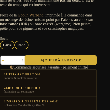
dans les tripes. Ses sorts marchent une fois sur deux. C’est le
reste du temps qui est intéressant.
Pièce de la
Goblin Warband
, imprimée à la commande dans
un mélange de résines mis au point par l’atelier, au choix sur
base ronde
(JDR) ou
base carrée
(wargame). Non peinte,
prête pour vos pigments et vos catastrophes magiques.
Socle
Carré
Rond
quantité
Ajouter à la besace
de
Magicien
Commande sécurisée garantie · paiement chiffré
Gobelin
—
ARTISANAT BRETON
Goblin
imprimé & contrôlé en atelier
Warband
ZÉRO DROPSHIPPING
fabrication sur commande
LIVRAISON OFFERTE DÈS 60 €
Colissimo / Mondial Relay 48–72h