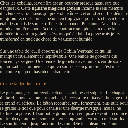
Chez les gobelins, savoir lire est un pouvoir presque aussi rare que
dangereux. Cette
figurine magicien gobelin
incarne le seul membre
du clan des Crocmoisis qui prétend maîtriser cet art obscur. Il a déniché
un grimoire, coiffé un chapeau bien trop grand pour lui, et décrété qu’il
était désormais le sorcier officiel de la bande. Personne n’a validé la
nomination. Personne n’a osé la contester non plus, parce que la
dernière fois qu’un gobelin s’est moqué de lui, il a passé trois jours
transformé en quelque chose de vaguement humide.
Sur une table de jeu, il apporte à la Goblin Warband ce qui lui
manquait cruellement : l’imprévisible. Une bande de gobelins qui
foncent, ça se gère. Une bande de gobelins avec un lanceur de sorts
qui ne sait pas lui-même ce qui va sortir de son grimoire, c’est une
rencontre qui peut basculer à chaque tour.
Ce que la figurine montre
Le personnage est un régal de détails comiques et soignés. Le chapeau,
d’abord, immense, mou, retombant, l’accessoire universel du mage qui
se prend au sérieux. Le bâton recourbé, tenu fermement, plus utile pour
se gratter le dos que pour canaliser une énergie mystique, mais il ne
l’admettra jamais. Et surtout le grimoire ouvert, posé devant lui comme
un trophée, dont on devine qu’il en comprend environ un mot sur dix.
Le sourire fendu jusqu’aux oreilles complète le tableau : voilà une