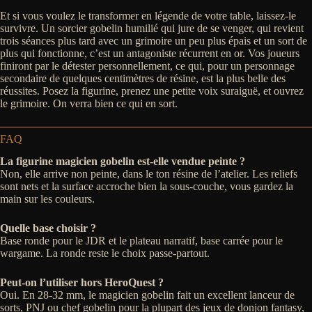
Et si vous voulez le transformer en légende de votre table, laissez-le
survivre. Un sorcier gobelin humilié qui jure de se venger, qui revient
trois séances plus tard avec un grimoire un peu plus épais et un sort de
plus qui fonctionne, c’est un antagoniste récurrent en or. Vos joueurs
finiront par le détester personnellement, ce qui, pour un personnage
secondaire de quelques centimètres de résine, est la plus belle des
réussites. Posez la figurine, prenez une petite voix suraiguë, et ouvrez
le grimoire. On verra bien ce qui en sort.
FAQ
La figurine magicien gobelin est-elle vendue peinte ?
Non, elle arrive non peinte, dans le ton résine de l’atelier. Les reliefs
sont nets et la surface accroche bien la sous-couche, vous gardez la
main sur les couleurs.
Quelle base choisir ?
Base ronde pour le JDR et le plateau narratif, base carrée pour le
wargame. La ronde reste le choix passe-partout.
Peut-on l’utiliser hors HeroQuest ?
Oui. En 28-32 mm, le magicien gobelin fait un excellent lanceur de
sorts, PNJ ou chef gobelin pour la plupart des jeux de donjon fantasy,