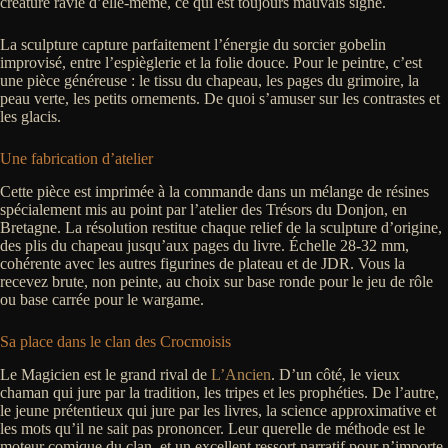
créature ravie d’elle-même, ce qui est toujours mauvais signe.
La sculpture capture parfaitement l’énergie du sorcier gobelin
improvisé, entre l’espièglerie et la folie douce. Pour le peintre, c’est
une pièce généreuse : le tissu du chapeau, les pages du grimoire, la
peau verte, les petits ornements. De quoi s’amuser sur les contrastes et
les glacis.
Une fabrication d’atelier
Cette pièce est imprimée à la commande dans un mélange de résines
spécialement mis au point par l’atelier des Trésors du Donjon, en
Bretagne. La résolution restitue chaque relief de la sculpture d’origine,
des plis du chapeau jusqu’aux pages du livre. Échelle 28-32 mm,
cohérente avec les autres figurines de plateau et de JDR. Vous la
recevez brute, non peinte, au choix sur base ronde pour le jeu de rôle
ou base carrée pour le wargame.
Sa place dans le clan des Crocmoisis
Le Magicien est le grand rival de
L’Ancien
. D’un côté, le vieux
chaman qui jure par la tradition, les tripes et les prophéties. De l’autre,
le jeune prétentieux qui jure par les livres, la science approximative et
les mots qu’il ne sait pas prononcer. Leur querelle de méthode est le
moteur comique du clan, et un excellent ressort narratif pour n’importe