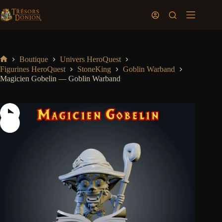
Passer
au
Panier
contenu
d’achat
Boutique
Univers HeroQuest
Accueil
Figurines HeroQuest
StoneKing
Goblin Warband
Magicien Gobelin — Goblin Warband