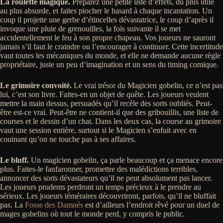
La roulette magique.
Préparez une petite liste d’effets, du plus utile
au plus absurde, et faites piocher le hasard à chaque incantation. Un
coup il projette une gerbe d’étincelles dévastatrice, le coup d’après il
invoque une pluie de grenouilles, la fois suivante il se met
accidentellement le feu à son propre chapeau. Vos joueurs ne sauront
jamais s’il faut le craindre ou l’encourager à continuer. Cette incertitude
vaut toutes les mécaniques du monde, et elle ne demande aucune règle
propriétaire, juste un peu d’imagination et un sens du timing comique.
Le grimoire convoité.
Le vrai trésor du Magicien gobelin, ce n’est pas
lui, c’est son livre. Faites-en un objet de quête. Les joueurs veulent
mettre la main dessus, persuadés qu’il recèle des sorts oubliés. Peut-
être est-ce vrai. Peut-être ne contient-il que des gribouillis, une liste de
courses et le dessin d’un chat. Dans les deux cas, la course au grimoire
vaut une session entière, surtout si le Magicien s’enfuit avec en
couinant qu’on ne touche pas à ses affaires.
Le bluff.
Un magicien gobelin, ça parle beaucoup et ça menace encore
plus. Faites-le fanfaronner, promettre des malédictions terribles,
annoncer des sorts dévastateurs qu’il ne peut absolument pas lancer.
Les joueurs prudents perdront un temps précieux à le prendre au
sérieux. Les joueurs téméraires découvriront, parfois, qu’il ne bluffait
pas. La
Fosse des Damnés
est d’ailleurs l’endroit rêvé pour un duel de
mages gobelins où tout le monde perd, y compris le public.