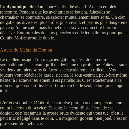
La dynamique de clan.
Jouez la rivalité avec L’Ancien en pleine
rencontre. Pendant que les aventuriers se battent, faites-les se
chamailler, se contredire, se saboter mutuellement leurs sorts. Un clan
de gobelins divisé est plus drôle, plus vivant, et parfois plus dangereux,
parce qu’on ne sait jamais lequel des deux va commettre l’erreur
décisive. Entourez-les de leurs guerrières et de leurs tireurs pour que la
Combe Moisie grouille de vie.
Astuce du Maître du Donjon
Le meilleur usage d’un magicien gobelin, c’est de le rendre
sympathique juste avant qu’il ne devienne un problème. Faites-le rater
ses deux premiers sorts de façon spectaculairement ridicule. Vos
joueurs vont relâcher la garde, ricaner, le sous-estimer, peut-être même
hésiter à l’achever tellement il est pathétique. C’est exactement à ce
moment que vous sortez le sort qui marche, le seul, celui qui change
tout.
L’effet est double. D’abord, la surprise pure, parce que personne ne
craint le clown de service. Ensuite, la leçon rôliste éternelle : en
donjon, ce n’est jamais la grosse brute évidente qui vous tue, c’est le
petit truc négligé dans le coin. Un magicien gobelin bien joué, c’est un
professeur de méfiance.