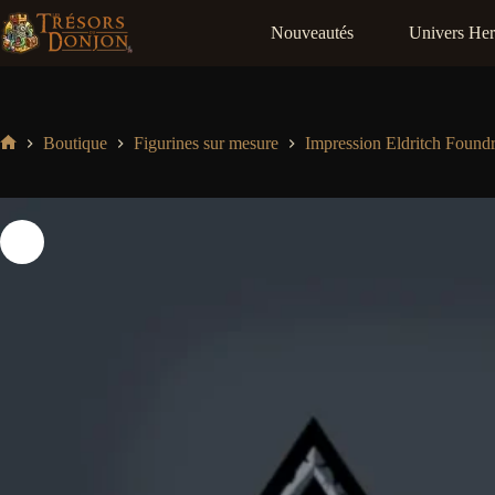
Passer
au
Nouveautés
Univers He
contenu
Boutique
Figurines sur mesure
Impression Eldritch Found
Accueil