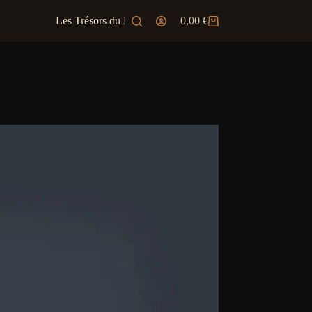
Les Trésors du Marchand
0,00
€
Ambiance & JD
Panier
d’achat