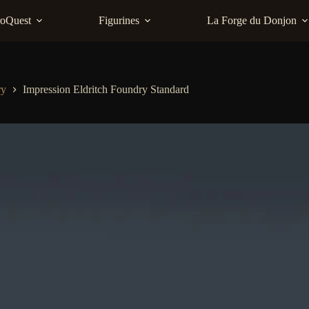
roQuest
Figurines
La Forge du Donjon
ry
Impression Eldritch Foundry Standard