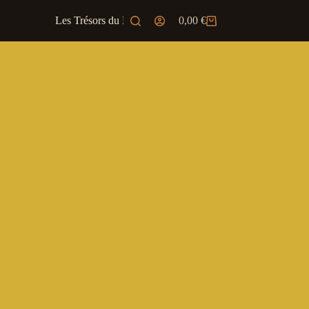
Les Trésors du Marchand
0,00
€
Ambiance & JD
Panier
d’achat