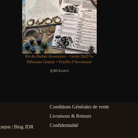
Kit du Parfait Aventurier – Guide DnD 5e
Débutant Gratuit + Feuille d’Inventaire
0,00
€
2,00
€
Le
Le
prix
prix
initial
actuel
était :
est :
2,00 €.
0,00 €.
Conditions Générales de vente
Livraisons & Retours
Confidentialité
onjon | Blog JDR