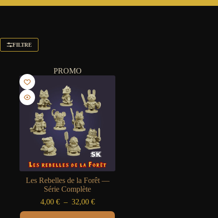
FILTRE
PROMO
Les Rebelles de la Forêt —
Série Complète
Plage
4,00
€
–
32,00
€
de
Ce