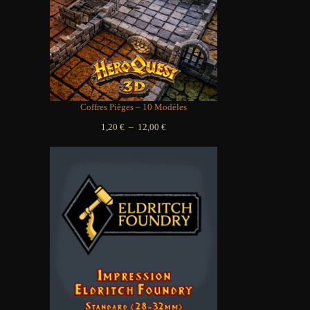
Coffres Pièges – 10 Modèles
Plage
1,20
€
–
12,00
€
de
prix :
1,20 €
à
12,00 €