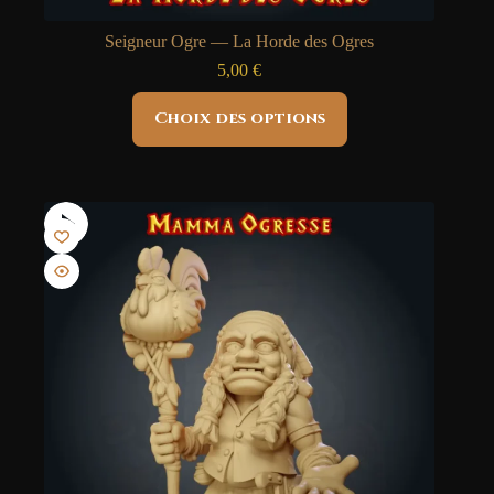
Seigneur Ogre — La Horde des Ogres
5,00
€
Ce
Choix des options
produit
a
plusieurs
variations.
Les
options
peuvent
être
choisies
sur
la
page
du
produit