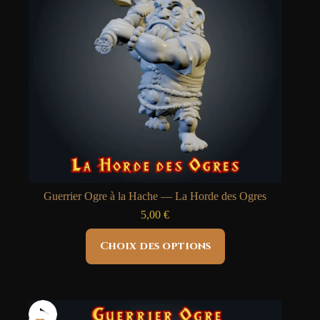
la
page
du
produit
Guerrier Ogre à la Hache — La Horde des Ogres
5,00
€
Ce
Choix des options
produit
a
plusieurs
variations.
Les
options