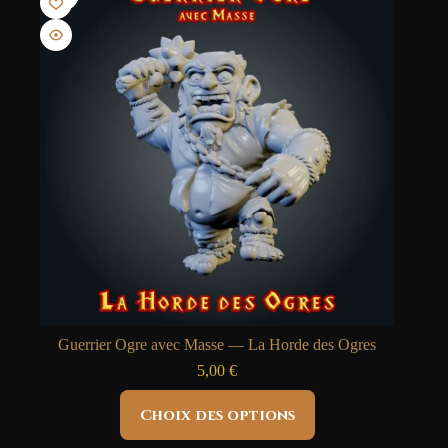
peuvent
être
choisies
sur
la
page
du
produit
Guerrier Ogre avec Masse — La Horde des Ogres
5,00
€
Ce
Choix des options
produit
a