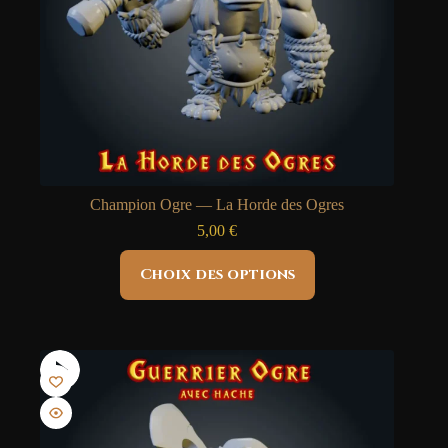
Champion Ogre — La Horde des Ogres
5,00
€
Ce
Choix des options
produit
a
plusieurs
variations.
Les
options
peuvent
être
choisies
sur