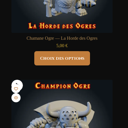
Chamane Ogre — La Horde des Ogres
5,00
€
Ce
Choix des options
produit
a
plusieurs
variations.
Les
options
peuvent
être
choisies
sur
la
page
du
produit