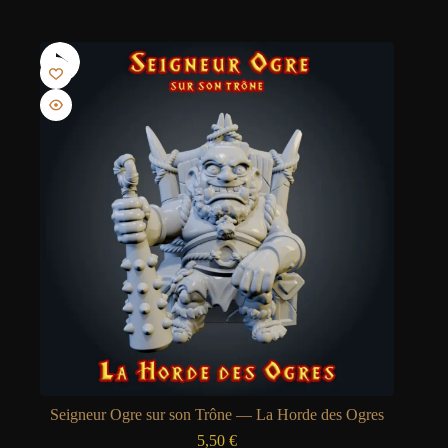
plusieurs
variations.
Les
options
peuvent
être
choisies
sur
la
page
du
produit
Seigneur Ogre sur son Trône — La Horde des Ogres
5,50
€