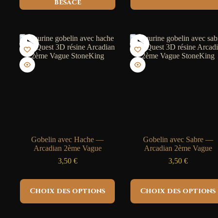
besace
a
plusieurs
variations.
Les
options
peuvent
être
choisies
sur
la
page
du
produit
Gobelin avec Hache —
Gobelin avec Sabre —
Arcadian 2ème Vague
Arcadian 2ème Vague
3,50
€
3,50
€
Ce
Ce
Choix des options
Choix des options
produit
produit
a
a
plusieurs
plusieurs
variations.
variations.