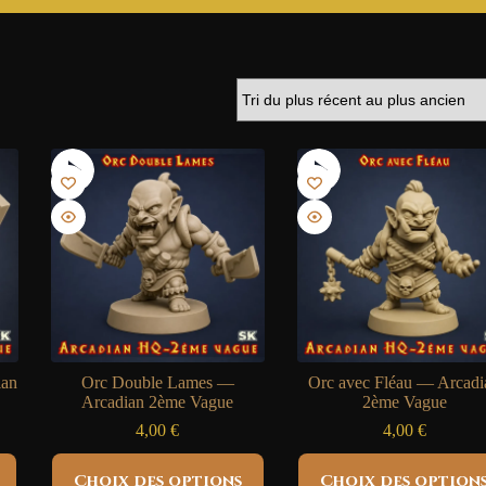
ian
Orc Double Lames —
Orc avec Fléau — Arcadi
Arcadian 2ème Vague
2ème Vague
4,00
€
4,00
€
Ce
Ce
Choix des options
Choix des option
produit
produit