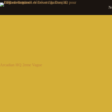
Passer
au
N
contenu
Arcadian HQ 2eme Vague