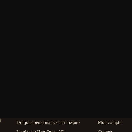
Les
Les
options
options
peuvent
peuvent
être
être
choisies
choisies
sur
sur
la
la
page
page
du
du
produit
produit
Donjons personnalisés sur mesure
Mon compte
Le plateau HeroQuest 3D
Contact