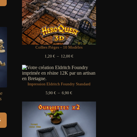
Coffres Pièges – 10 Modèles
Plage
1,20
€
–
12,00
€
de
prix :
1,20 €
à
12,00 €
Impression Eldritch Foundry Standard
Plage
me
5,90
€
–
6,90
€
de
s
prix :
5,90 €
à
6,90 €
s