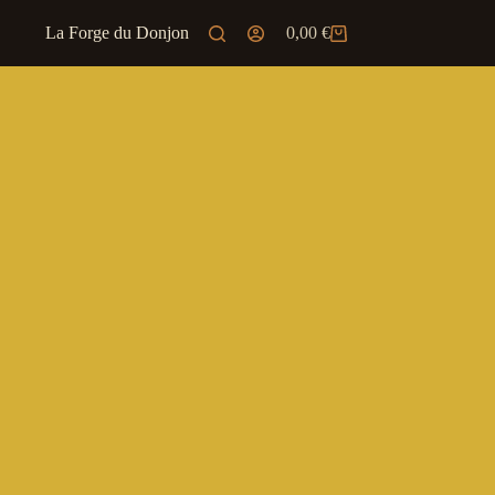
La Forge du Donjon
0,00
Les Trésors du Marchand
€
Panier
d’achat