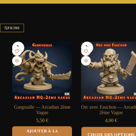
FILTRE
Gargouille — Arcadian 2ème
Orc avec Fauchon — Arcad
Vague
2ème Vague
5,50
€
4,00
€
Ce
Ajouter à la
Choix des options
produit